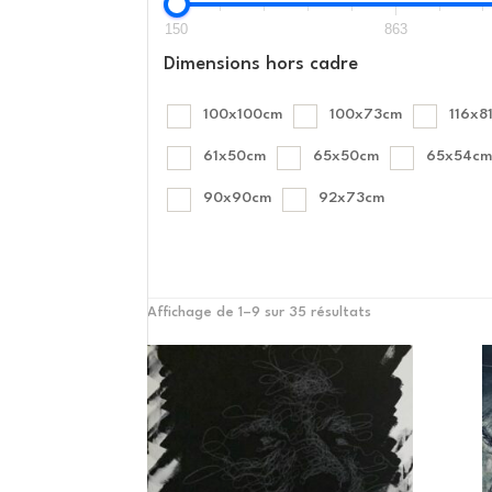
150
863
Dimensions hors cadre
100x100cm
100x73cm
116x8
61x50cm
65x50cm
65x54c
90x90cm
92x73cm
Affichage de 1–9 sur 35 résultats