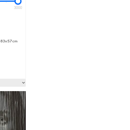
3000
83x57cm