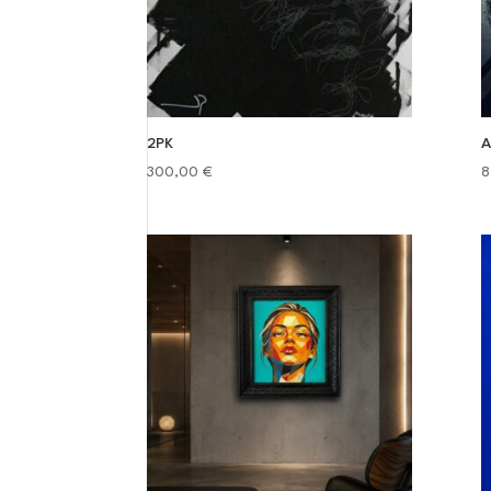
2PK
A
300,00
€
8