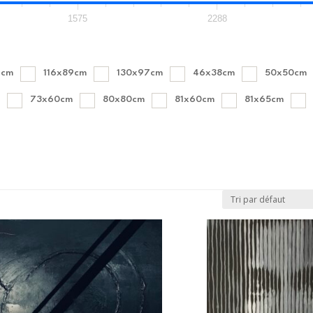
1575
2288
1cm
116x89cm
130x97cm
46x38cm
50x50cm
m
73x60cm
80x80cm
81x60cm
81x65cm