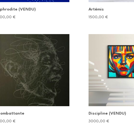
phrodite (VENDU)
Artémis
00,00
€
1500,00
€
ombattante
Discipline (VENDU)
00,00
€
3000,00
€