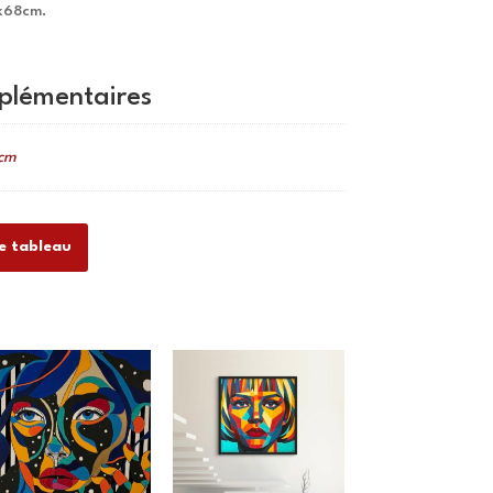
x68cm.
plémentaires
cm
ce tableau